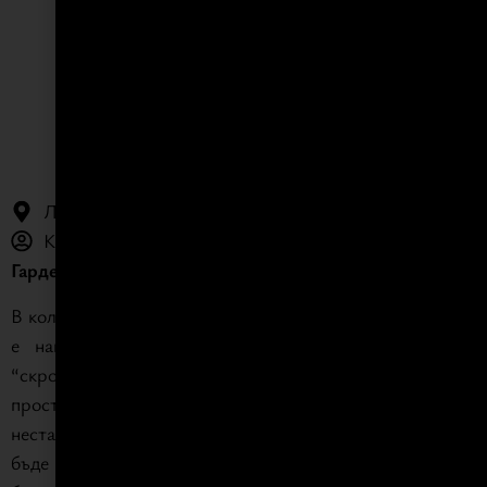
ГАРДЕРОБ “PRIMA”
Локация: София
Клиент: Частен клиент
Гардероб по поръчка за “скроени” решения
В колекцията
Armadio al Centimetro
, гардеробът
Prima
е най-гъвкавият модел, проектиран като истинско
“скроено по мярка” решение. Идеален е за ъглови
пространства, над врати, тавански помещения и други
нестандартни зони. Дълбочината на гардероба може да
бъде променяна, а вътрешното пространство предлага