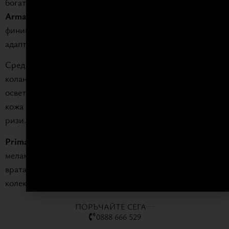
богати възможности за персонализация: програмата
Armadio al Centimetro
включва разнообразие от
финиши и впечатляващи елементи, които позволяват
адаптиране спрямо конкретни функционални нужди.
Сред опциите са чекмеджета, закачалки за панталони,
колани и обувки, рафтове и лостове за дрехи с вградено
осветление. Гардеробът предлага и изискани детайли от
кожа и текстил като подложки за чекмеджета и кутии за
ризи.
Prima
се предлага в матов или гланцов лак, дърво или
меламин. Допълнително може да се персонализира
вратата с избор на дръжка измежду 17 модела от
колекцията.
ПОРЪЧАЙТЕ СЕГА
0888 666 529