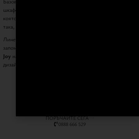
Базови модули с отворен дизайн, високи и стенни
шкафове създават игра на пълно и празно пространство,
която ви позволява да подредите аксесоари и прибори
така, както на вас ви е най-удобно.
Линейната семплост се допълва от елегантен и
запомнящ се акцент – вграден алуминиев улей в модела
Joy
на вратата, който придава уникална идентичност на
дизайна.
ВИЖ РЕАЛИЗАЦИЯТА
ПОРЪЧАЙТЕ СЕГА
0888 666 529