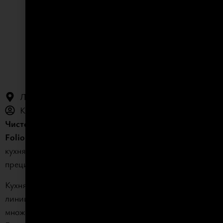
КУХНЯ “FOLIO”
Локация: София
Клиент: Частен клиент
Чистота и простота
Folio
подчертава онова, което наистина има значение в
кухнята: вечните качества на материалите и тяхната
прецизна комбинация до най-малкия детайл.
Кухнята се отличава с изчистени, минималистични
линии, но същевременно с елементи на характер и
множество възможности за персонализация.