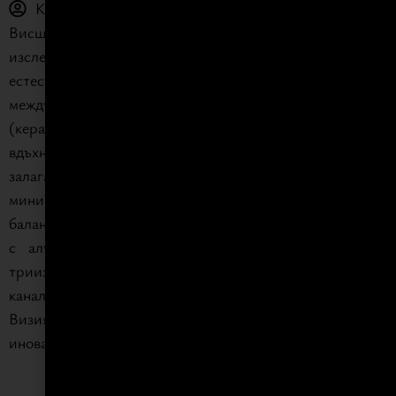
Клиент: Частен клиент
Висшият израз на минималистичния стил — продукт на
изследванията и развитието на Snaidero, посветен на
естествената същност на формите. Elementi е хармония
между четири природни материала — камък
(керамика), стъкло, алуминий и дърво — които
вдъхновяват името и естетиката ѝ. Модулната система
залага на гъвкавост в подреждането, прегръщайки
минималистичната съвременна архитектура чрез
баланс между форма и функция. Колекцията се отличава
с алуминиев финиш с диамантен ефект, създаващ
триизмерна тактилна текстура, и характерна врата с
канал, изработена върху черна алуминиева рамка.
Визията на Orlando Design подчертава флуидност,
иновация в материалите и есенциализъм.