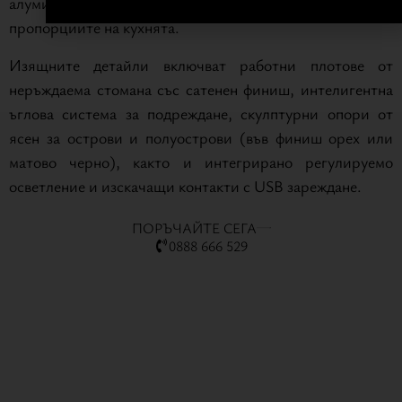
алуминий — елемент, който определя композицията и
пропорциите на кухнята.
Изящните детайли включват работни плотове от
неръждаема стомана със сатенен финиш, интелигентна
ъглова система за подреждане, скулптурни опори от
ясен за острови и полуострови (във финиш орех или
матово черно), както и интегрирано регулируемо
осветление и изскачащи контакти с USB зареждане.
ПОРЪЧАЙТЕ СЕГА
0888 666 529