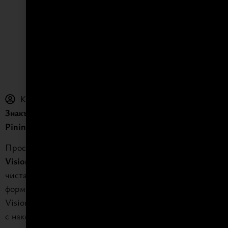
КУХНЯ “VISION”
Клиент: Snaidero
Знакът на съвършената геометрия — дизайн на
Pininfarina
Прост жест, красиво усещане — флуидните линии на
Vision
излъчват ергономия, ориентирана към човека, и
чиста емоция. Дизайнът залага на лекота чрез ефирни
форми и обеми, с основни модули от масивен ясен.
Vision се отличава с характерната си геометрична врата
с наклонен под 30° ръб и интегрирана дръжка от черен