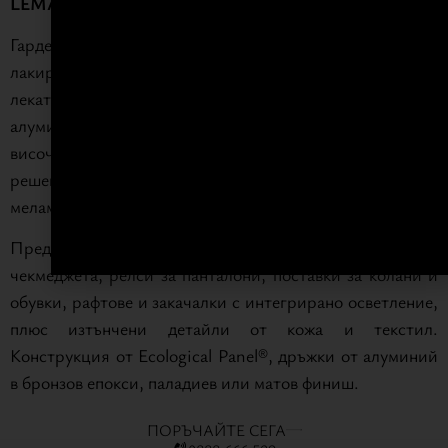
LEMA
Гардеробът
Flago
се отличава с гланцови и матови
лакирани врати, белязани от елегантния детайл на
леката, тънка линия на дръжката от бронзов анодизиран
алуминий или лак. Напълно персонализируем по
височина, ширина и дълбочина, с налични ъглови
решения. Вратите са 25 мм от MDF tupan или
меламинов панел с богат избор от финиши.
Предлага богата вътрешна персонализация —
чекмеджета, релси за панталони, поставки за колани и
обувки, рафтове и закачалки с интегрирано осветление,
плюс изтънчени детайли от кожа и текстил.
Конструкция от Ecological Panel®, дръжки от алуминий
в бронзов епокси, паладиев или матов финиш.
ПОРЪЧАЙТЕ СЕГА