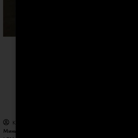
ВИЖ ПОВЕЧЕ
ГАРДЕРОБ “FLAGO”
Клиент: Lema
Минимален, елегантен дизайн с панти — Officinadesign